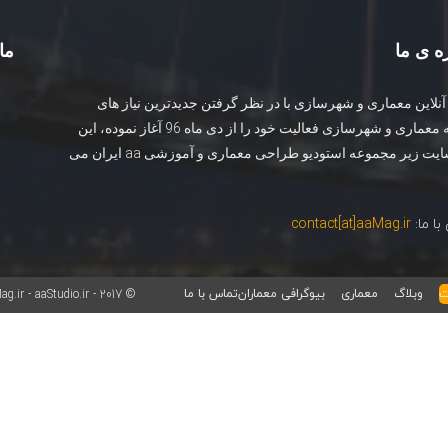
ه ی ما
ما 
نلاین معماری و شهرسازی با در نظر گرفتن جدیدترین نیاز های
جامعه معماری و شهرسازی فعالیت خود را از دی ماه 96 آغاز نموده، این
وب سایت زیر مجموعه استودیو طراحی معماری و آموزشی aa ایران می
ا ما:
contact[at]aaMag.ir
ت
وبلاگ
معماری
بیوگرافی معماران
تماس با ما
© aaMag.ir - aaStudio.ir - 2017