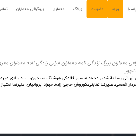
اسخ
ورود
عضویت
وبلاگ
معماری
بیوگرافی معماران
تماس 
رافی معماران بزرگ زندگی نامه معماران ایرانی زندگی نامه معماران 
مشهور
ـــادي تهرانی,رضا دانشمیر,محمد منصور فلامكی,هوشنگ سیحون، سید هادی میرمی
ار افخمی, علیرضا تغابنی,کوروش حاجی زاده, مهراد ایروانیان, علیرضا امتیاز