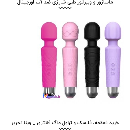
ماساژور و ویبراتور طبی شارژی ضد آب اورجینال
خرید قمقمه، فلاسک و تراول ماگ فانتزی _ وینا تحریر