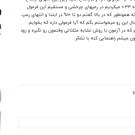
مجاز درب ورودی)تقسیم بر 15% ] بعلاوه 0.33 میکردیم در رمپهای چرخشی و مستقیم این فرمول
کاربردیه ولی واسه رمپهای استپ دار که همونطور که در بالا گفتم دو تا 10% در ابتدا و انتهای رمپ
ال این رو میخواستم بگم که آیا فرمولی داره که بخوایم
ه در آزمون با روش تشابه مثلثاتی وقتمون رو نگیره و زود
ون میشم راهنمایی کنه با تشکر
P