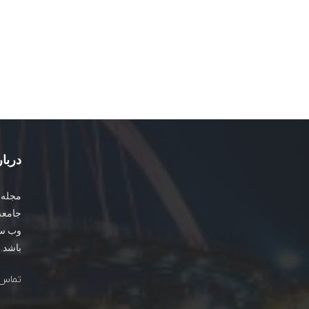
دربار
مجله آ
باشد.
تماس ب