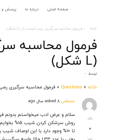
مجله
صفحه اصلی
درباره ما
پرسش و پ
معماری
خانه
فرمول محاسبه سرگیری رمپ استپ دار (L شکل)
فرمول محاسبه سرگ
و
(L شکل)
شهرسازی
توسط
-
aaMag
خانه
»
Questions
»
فرمول محاسبه سرگیری رمپ استپ
مصطفی
asked 8 سال ago
سلام و عرض ادب میخواستم بدونم فرم
روش سرشکن کر
0
یعنی با عدد 1.33 حالا وا