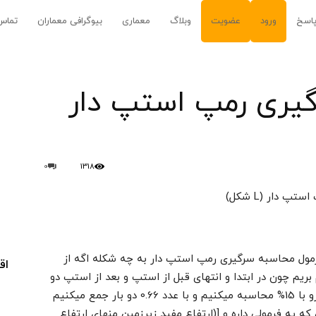
اسخ
ورود
عضویت
وبلاگ
معماری
بیوگرافی معماران
تماس 
یری رمپ استپ دار
0
1318
 دار (L شکل)
ول محاسبه سرگیری رمپ استپ دار به چه شکله اگه از
اق
دن شیب 15% بخوایم بریم چون در ابتدا و انتهای قبل از استپ و بعد از استپ دو
تا 10% وجود دارد با این اوصاف شیب رو با 15% محاسبه میکنیم و با عدد 0.66 دو بار جمع میکنیم
سه سرگیریش که یه فرمولی داره و [(ارتفاع مفید زیرزمین منهای ارتفاع